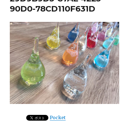
90D0-78CD110F631D
Pocket