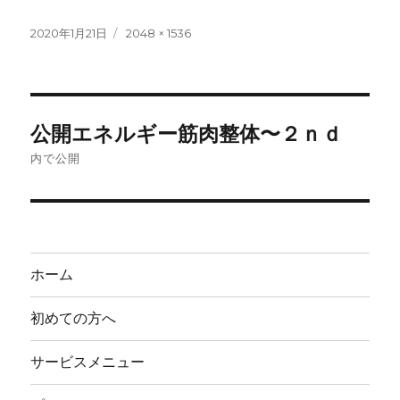
投
フ
2020年1月21日
2048 × 1536
稿
ル
日:
サ
イ
ズ
投
公開エネルギー筋肉整体〜２ｎｄ
稿
内で公開
ナ
ビ
ゲ
ホーム
ー
初めての方へ
シ
サービスメニュー
ョ