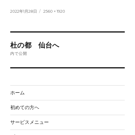
投
フ
2022年1月28日
2560 × 1920
稿
ル
日:
サ
イ
ズ
投
杜の都 仙台へ
稿
内で公開
ナ
ビ
ゲ
ホーム
ー
初めての方へ
シ
サービスメニュー
ョ