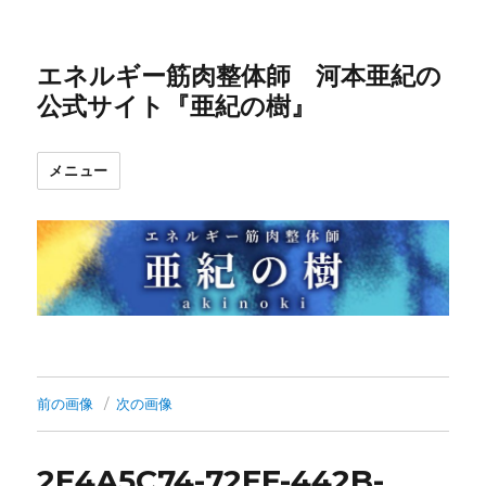
エネルギー筋肉整体師 河本亜紀の
公式サイト『亜紀の樹』
メニュー
前の画像
次の画像
2E4A5C74-72EE-442B-