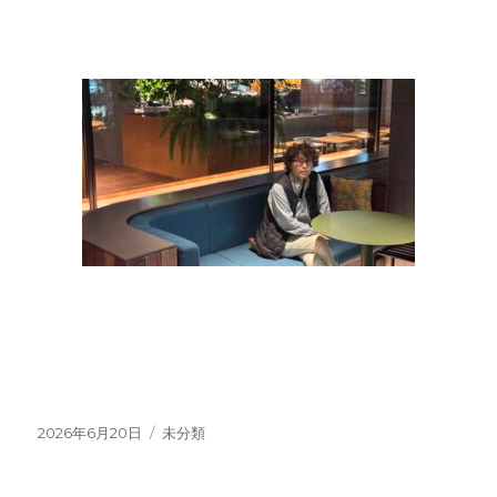
投
カ
2026年6月20日
未分類
稿
テ
日:
ゴ