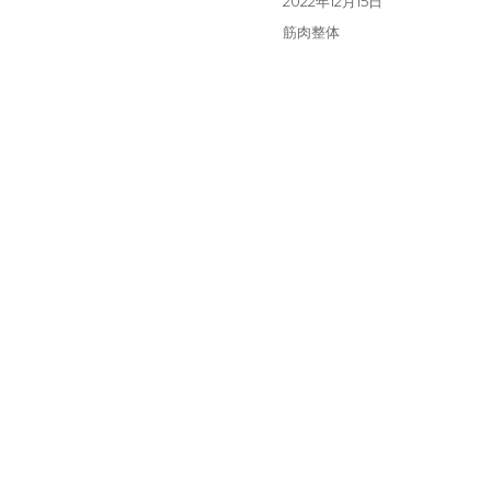
投
2022年12月15日
者
稿
カ
筋肉整体
日:
テ
ゴ
リ
ー