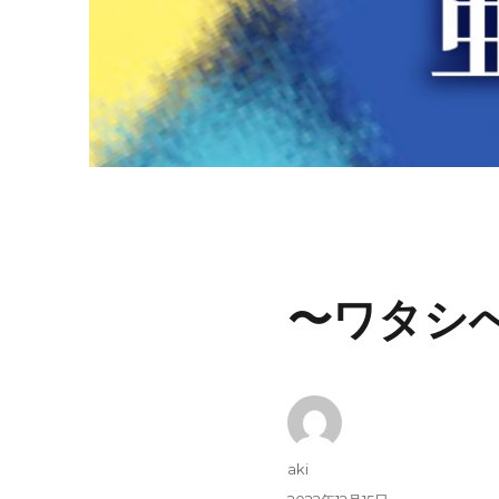
〜ワタシ
投
aki
稿