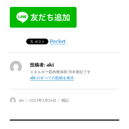
Pocket
投稿者:
aki
エネルギー筋肉整体師 河本亜紀です
aki のすべての投稿を表示
投
投
カ
aki
2023年3月24日
雑記
稿
稿
テ
者
日:
ゴ
リ
ー
投