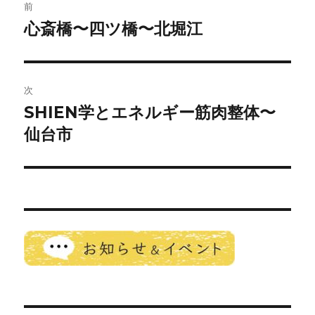
前
稿
心斎橋〜四ツ橋〜北堀江
前
の
ナ
投
ビ
稿:
次
ゲ
SHIEN学とエネルギー筋肉整体〜
次
の
仙台市
ー
投
シ
稿:
ョ
ン