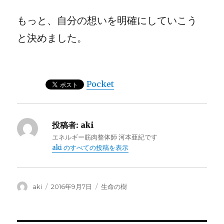
もっと、自分の想いを明確にしていこう
と決めました。
Pocket
投稿者:
aki
エネルギー筋肉整体師 河本亜紀です
aki のすべての投稿を表示
投
投
カ
aki
2016年9月7日
生命の樹
稿
稿
テ
者
日:
ゴ
リ