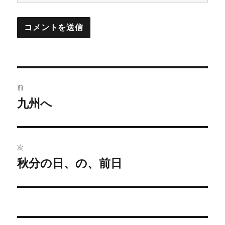
投
前
稿
九州へ
前
の
ナ
投
ビ
稿:
次
ゲ
秋分の日、の、前日
次
の
ー
投
シ
稿: