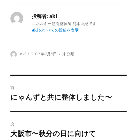
投稿者:
aki
エネルギー筋肉整体師 河本亜紀です
aki のすべての投稿を表示
投
投
カ
aki
2023年7月5日
未分類
稿
稿
テ
者
日:
ゴ
リ
ー
投
前
稿
にゃんずと共に整体しました〜
前
の
ナ
投
ビ
稿:
次
ゲ
大阪市〜秋分の日に向けて
次