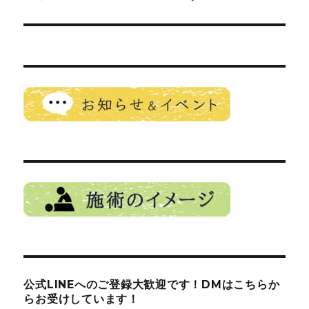
の
ー
投
シ
稿:
ョ
ン
公式LINEへのご登録大歓迎です！DMはこちらか
らお受けしています！