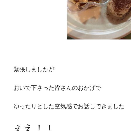
緊張しましたが
おいで下さった皆さんのおかげで
ゆったりとした空気感でお話しできました
え！！
え