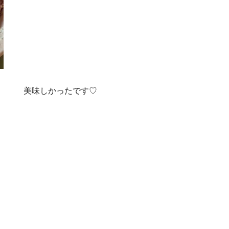
美味しかったです♡