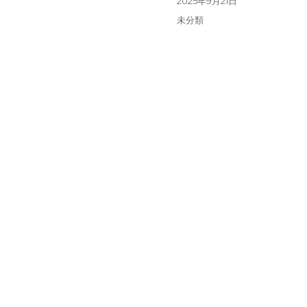
投
2025年9月21日
者
稿
カ
未分類
日:
テ
ゴ
リ
ー