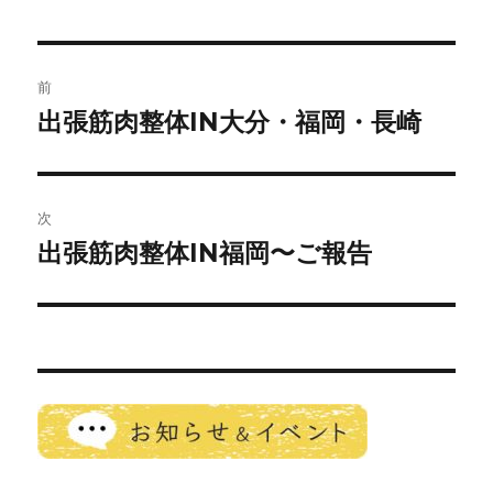
投
前
稿
出張筋肉整体IN大分・福岡・長崎
前
の
ナ
投
ビ
稿:
次
ゲ
出張筋肉整体IN福岡〜ご報告
次
の
ー
投
シ
稿:
ョ
ン