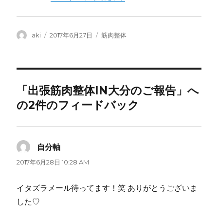
投
投
カ
aki
2017年6月27日
筋肉整体
稿
稿
テ
者
日:
ゴ
リ
ー
「出張筋肉整体IN大分のご報告」へ
の2件のフィードバック
自分軸
よ
り:
2017年6月28日 10:28 AM
イタズラメール待ってます！笑 ありがとうございま
した♡